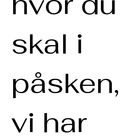
hvor du
skal i
påsken,
vi har