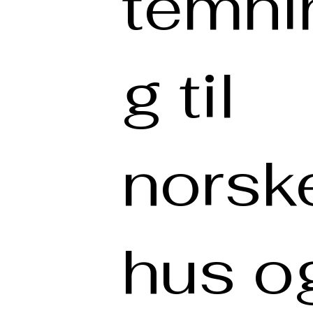
temni
g til
norsk
hus o