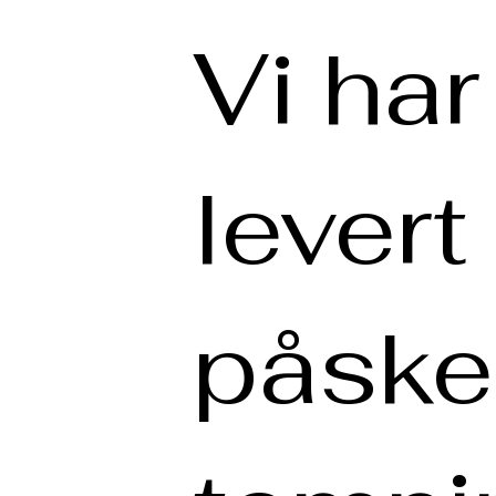
Vi har
levert
påske