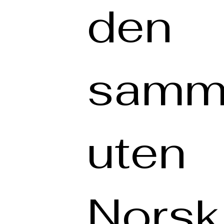
den
samm
uten
Norsk