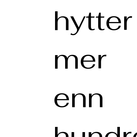
hytter 
mer
enn
hundr