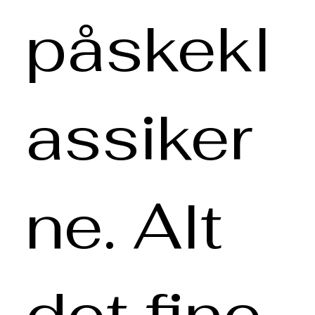
påskekl
assiker
ne. Alt
det fine