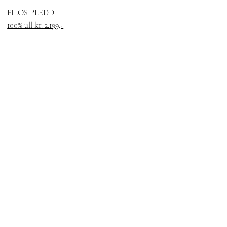
FILOS PLEDD
100% ull kr. 2.199,-