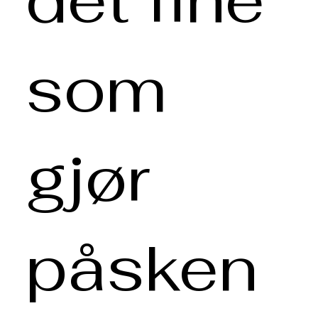
som
gjør
påsken