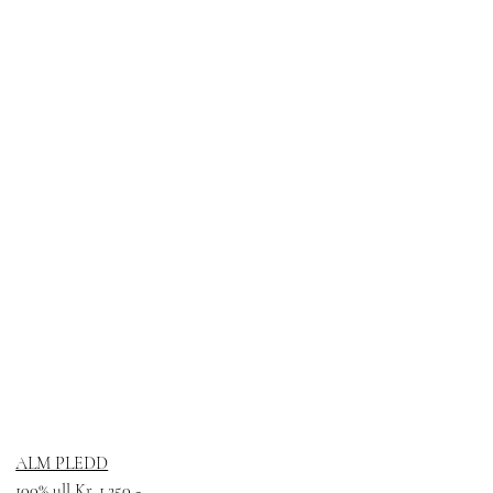
ALM PLEDD
100% ull Kr. 1.250,-