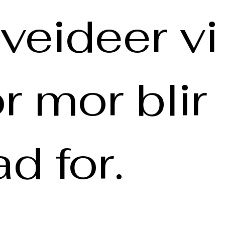
veideer vi
or mor blir
ad for.