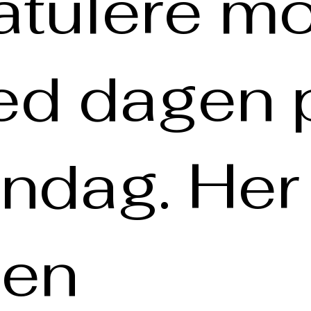
atulere mo
d dagen 
ndag. Her
oen