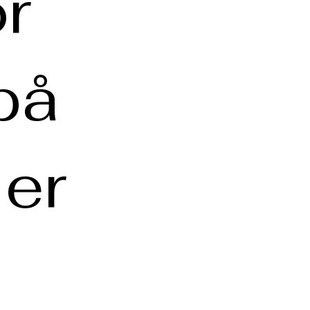
r
på
 er