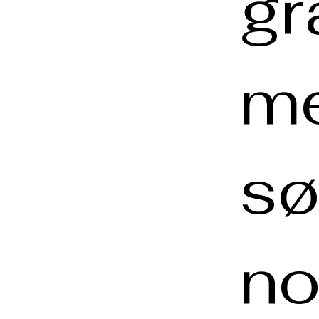
gr
me
sø
n