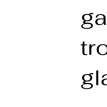
ga
tr
gl