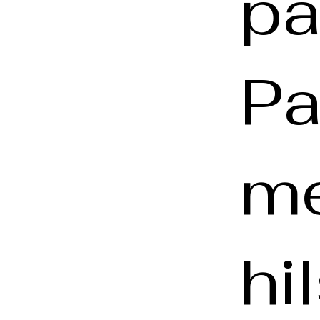
pa
Pa
me
hi