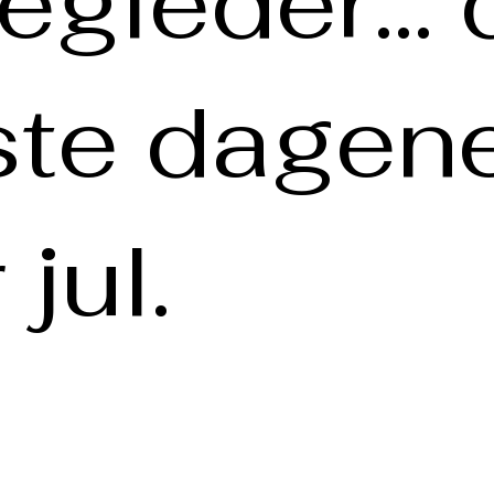
legleder...
ste dagen
 jul.