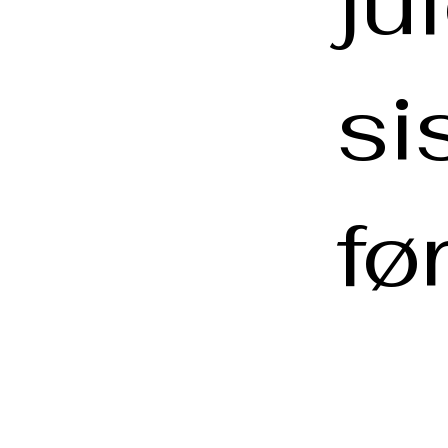
ju
si
før