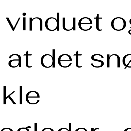
 vinduet o
 at det snø
kle