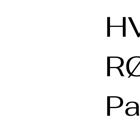
HV
R
Pa