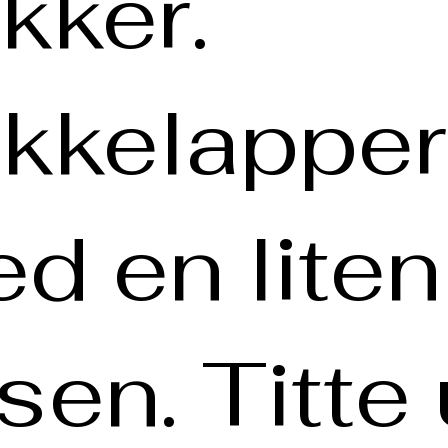
kker.
kkelapper
d en liten
lsen. Titte 