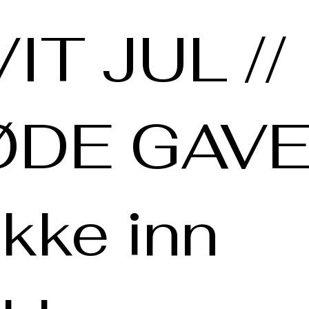
IT JUL //
ØDE GAV
kke inn