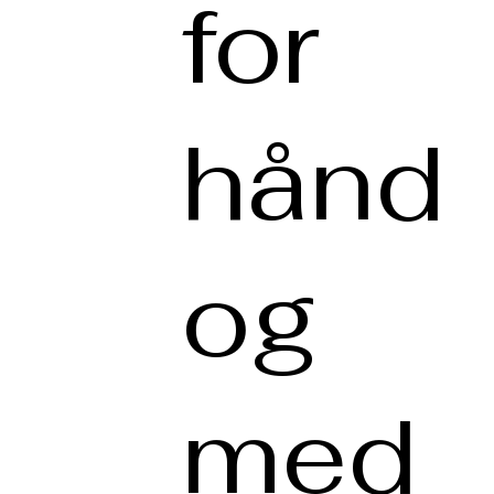
for
hånd
og
med