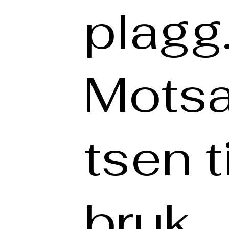
plagg
Mots
tsen t
bruk