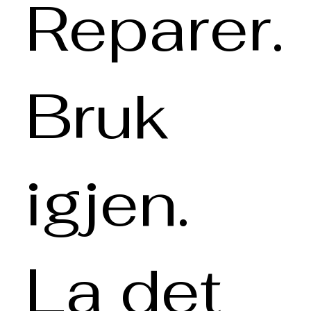
Reparer.
Bruk
igjen.
La det