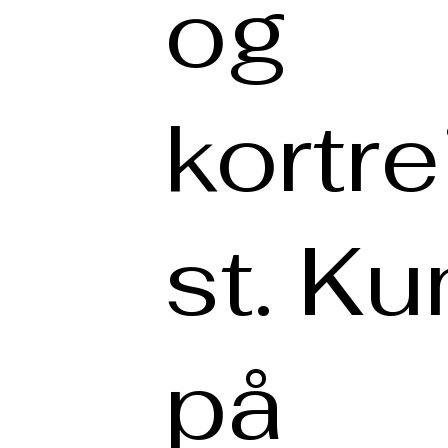
og
kortre
st. Ku
på