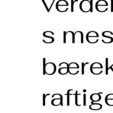
verde
s mes
bære
raftig