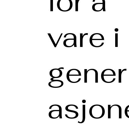
for å
vare i
gener
asjon